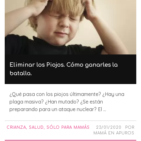
Eliminar los Piojos. Cómo ganarles la
batalla.
¿Qué pasa con los piojos últimamente? ¿Hay una
plaga masiva? ¿Han mutado? ¿Se están
preparando para un ataque nuclear? El ...
CRIANZA
,
SALUD
,
SÓLO PARA MAMÁS
23/01/2020
POR
MAMÁ EN APUROS