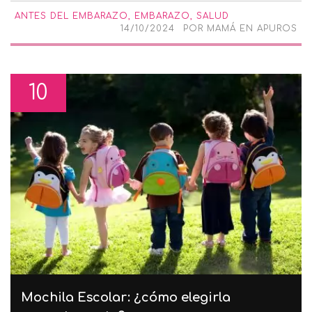
ANTES DEL EMBARAZO
,
EMBARAZO
,
SALUD
14/10/2024
POR
MAMÁ EN APUROS
10
Mochila Escolar: ¿cómo elegirla