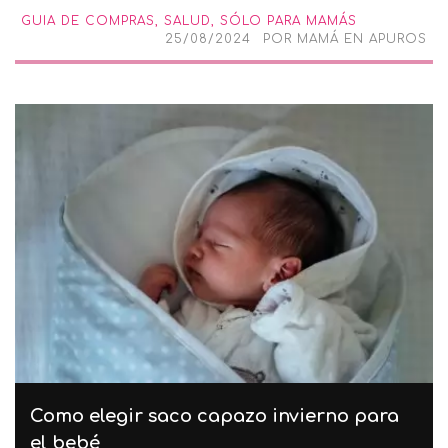
GUIA DE COMPRAS
,
SALUD
,
SÓLO PARA MAMÁS
25/08/2024
POR
MAMÁ EN APUROS
Como elegir saco capazo invierno para
el bebé