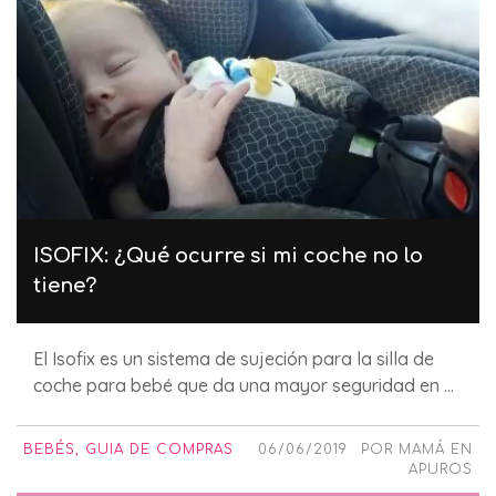
ISOFIX: ¿Qué ocurre si mi coche no lo
tiene?
El Isofix es un sistema de sujeción para la silla de
coche para bebé que da una mayor seguridad en ...
BEBÉS
,
GUIA DE COMPRAS
06/06/2019
POR
MAMÁ EN
APUROS