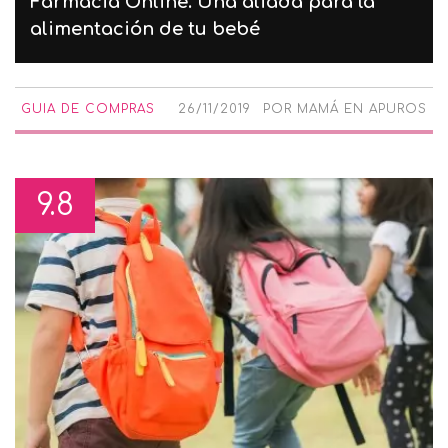
Farmacia Online. Una aliada para la
alimentación de tu bebé
GUIA DE COMPRAS
26/11/2019
POR
MAMÁ EN APUROS
9.8