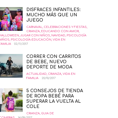
DISFRACES INFANTILES:
MUCHO MÁS QUE UN
JUEGO
CARNAVAL
,
CELEBRACIONES Y FIESTAS
,
CRIANZA
,
EDUCANDO CON AMOR
,
HALLOWEEN
,
JUGAR CON NIÑOS
,
NAVIDAD
,
PSICOLOGÍA
NIÑOS
,
PSICOLOGÍA-EDUCACIÓN
,
VIDA EN
FAMILIA
02/11/2017
CORRER CON CARRITOS
DE BEBE, NUEVO
DEPORTE DE MODA
ACTUALIDAD
,
CRIANZA
,
VIDA EN
FAMILIA
20/10/2017
5 CONSEJOS DE TIENDA
DE ROPA BEBÉ PARA
SUPERAR LA VUELTA AL
COLE
CRIANZA
,
GUIA DE
COMPRAS
14/09/2017