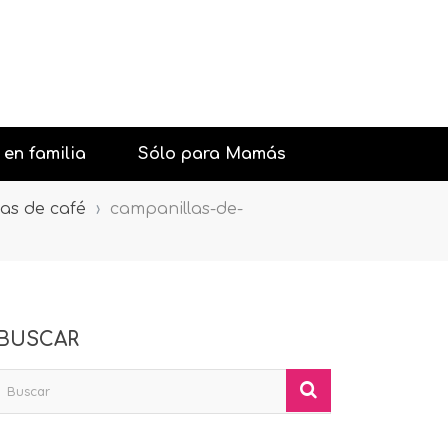
 en familia
Sólo para Mamás
as de café
›
campanillas-de-
urantes con niños
Belleza
aciones y Fiestas
Psicología general
con niños
Sexología
BUSCAR
iones con niños
Pareja
os interesantes
Salud
Moda