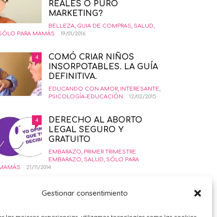
REALES O PURO
MARKETING?
BELLEZA
,
GUIA DE COMPRAS
,
SALUD
,
SÓLO PARA MAMÁS
19/01/2016
COMÓ CRIAR NIÑOS
4
INSORPOTABLES. LA GUÍA
DEFINITIVA.
EDUCANDO CON AMOR
,
INTERESANTE
,
PSICOLOGÍA-EDUCACIÓN
12/02/2015
DERECHO AL ABORTO
4
LEGAL SEGURO Y
GRATUITO
EMBARAZO
,
PRIMER TRIMESTRE
EMBARAZO
,
SALUD
,
SÓLO PARA
MAMÁS
21/11/2014
¿POR QUÉ ME SIENTO
4
Gestionar consentimiento
TRISTE?
PSICOLOGÍA GENERAL
,
SÓLO PARA
r las mejores experiencias, utilizamos tecnologías como las cookies