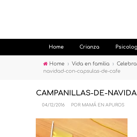
Home
Crianza
Psicolo
Home
›
Vida en familia
›
Celebra
navidad-con-capsulas-de-cafe
Educando
Jugar con
CAMPANILLAS-DE-NAVID
Psicología
04/12/2016
POR
MAMÁ EN APUROS
la tecnolo