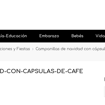
gía-Educación
Embarazo
Bebés
Vida
ciones y Fiestas
›
Campanillas de navidad con cápsul
 con Amor
Antes del embarazo
Resta
 niños
Primer trimestre embarazo
Celebr
AD-CON-CAPSULAS-DE-CAFE
 niños
Segundo trimestre embarazo
Salir 
gía y los niños
Tercer trimestre embarazo
Vacac
Después del embarazo
Event