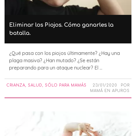
Eliminar los Piojos. Cómo ganarles la
batalla.
¿Qué pasa con los piojos últimamente? ¿Hay una
plaga masiva? ¿Han mutado? ¿Se están
preparando para un ataque nuclear? El ...
CRIANZA
,
SALUD
,
SÓLO PARA MAMÁS
23/01/2020
POR
MAMÁ EN APUROS