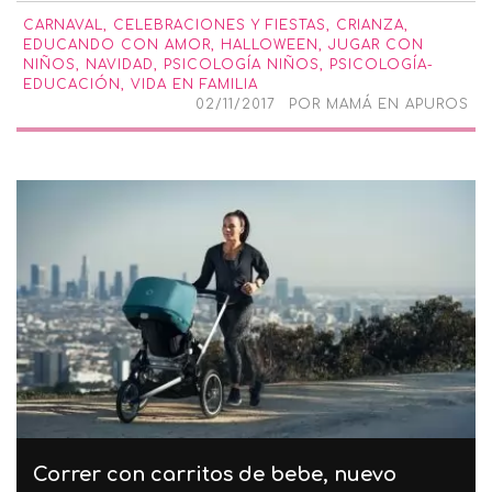
CARNAVAL
,
CELEBRACIONES Y FIESTAS
,
CRIANZA
,
EDUCANDO CON AMOR
,
HALLOWEEN
,
JUGAR CON
NIÑOS
,
NAVIDAD
,
PSICOLOGÍA NIÑOS
,
PSICOLOGÍA-
EDUCACIÓN
,
VIDA EN FAMILIA
02/11/2017
POR
MAMÁ EN APUROS
Correr con carritos de bebe, nuevo