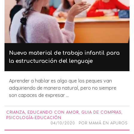
Nuevo material de trabajo infantil para
la estructuración del lenguaje
Aprender a hablar es algo que los peques van
adquiriendo de manera natural, pero no siempre
son capaces de expresar ...
CRIANZA
,
EDUCANDO CON AMOR
,
GUIA DE COMPRAS
,
PSICOLOGÍA-EDUCACIÓN
04/10/2020
POR
MAMÁ EN APUROS