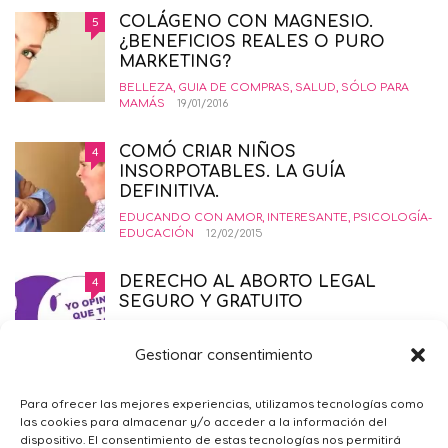
COLÁGENO CON MAGNESIO.
5
¿BENEFICIOS REALES O PURO
MARKETING?
BELLEZA
,
GUIA DE COMPRAS
,
SALUD
,
SÓLO PARA
MAMÁS
19/01/2016
COMÓ CRIAR NIÑOS
4
INSORPOTABLES. LA GUÍA
DEFINITIVA.
EDUCANDO CON AMOR
,
INTERESANTE
,
PSICOLOGÍA-
EDUCACIÓN
12/02/2015
DERECHO AL ABORTO LEGAL
4
SEGURO Y GRATUITO
EMBARAZO
,
PRIMER TRIMESTRE EMBARAZO
,
SALUD
,
SÓLO PARA MAMÁS
21/11/2014
Gestionar consentimiento
¿POR QUÉ ME SIENTO TRISTE?
4
Para ofrecer las mejores experiencias, utilizamos tecnologías como
las cookies para almacenar y/o acceder a la información del
PSICOLOGÍA GENERAL
,
SÓLO PARA
dispositivo. El consentimiento de estas tecnologías nos permitirá
MAMÁS
09/02/2016