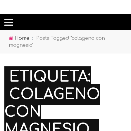
Home
›
Posts Tagged "colageno con
magnesio"
ETIQUETA:
COLAGENO
CON
MAGNESIO