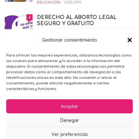
EDUCACIÓN
12/02/2015
DERECHO AL ABORTO LEGAL
4
SEGURO Y GRATUITO
EMBARAZO
,
PRIMER TRIMESTRE EMBARAZO
,
SALUD
,
SÓLO PARA MAMÁS
21/11/2014
Gestionar consentimiento
¿POR QUÉ ME SIENTO TRISTE?
4
Para ofrecer las mejores experiencias, utilizamos tecnologías como
las cookies para almacenar y/o acceder a la información del
PSICOLOGÍA GENERAL
,
SÓLO PARA
dispositivo. El consentimiento de estas tecnologías nos permitirá
MAMÁS
09/02/2016
procesar datos como el comportamiento de navegación o las
identificaciones únicas en este sitio. No consentir o retirar el
consentimiento, puede afectar negativamente a ciertas
características y funciones.
Aceptar
Denegar
AVISO LEGAL
POLÍTICA DE PRIVACIDAD
CONTACTO
Ver preferencias
POLÍTICA DE COOKIES (UE)