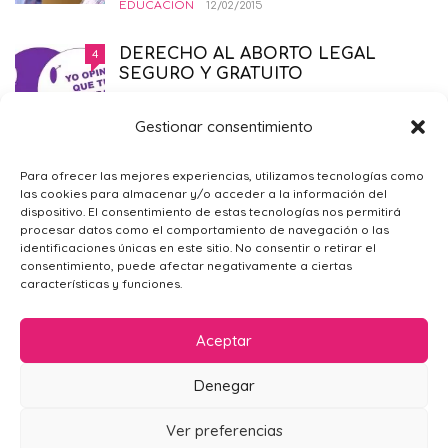
EDUCACIÓN
12/02/2015
DERECHO AL ABORTO LEGAL
4
SEGURO Y GRATUITO
EMBARAZO
,
PRIMER TRIMESTRE EMBARAZO
,
SALUD
,
SÓLO PARA MAMÁS
21/11/2014
Gestionar consentimiento
¿POR QUÉ ME SIENTO TRISTE?
4
Para ofrecer las mejores experiencias, utilizamos tecnologías como
las cookies para almacenar y/o acceder a la información del
PSICOLOGÍA GENERAL
,
SÓLO PARA
dispositivo. El consentimiento de estas tecnologías nos permitirá
MAMÁS
09/02/2016
procesar datos como el comportamiento de navegación o las
identificaciones únicas en este sitio. No consentir o retirar el
consentimiento, puede afectar negativamente a ciertas
características y funciones.
Aceptar
Denegar
AVISO LEGAL
POLÍTICA DE PRIVACIDAD
CONTACTO
Ver preferencias
POLÍTICA DE COOKIES (UE)