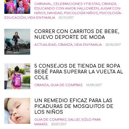
CARNAVAL
,
CELEBRACIONES Y FIESTAS
,
CRIANZA
,
EDUCANDO CON AMOR
,
HALLOWEEN
,
JUGAR CON
NIÑOS
,
NAVIDAD
,
PSICOLOGÍA NIÑOS
,
PSICOLOGÍA-
EDUCACIÓN
,
VIDA EN FAMILIA
02/11/2017
CORRER CON CARRITOS DE BEBE,
NUEVO DEPORTE DE MODA
ACTUALIDAD
,
CRIANZA
,
VIDA EN FAMILIA
20/10/2017
5 CONSEJOS DE TIENDA DE ROPA
BEBÉ PARA SUPERAR LA VUELTA AL
COLE
CRIANZA
,
GUIA DE COMPRAS
14/09/2017
UN REMEDIO EFICAZ PARA LAS
PICADURAS DE MOSQUITOS DE
LOS NIÑOS
GUIA DE COMPRAS
,
SALUD
,
SÓLO PARA
MAMÁS
20/07/2017