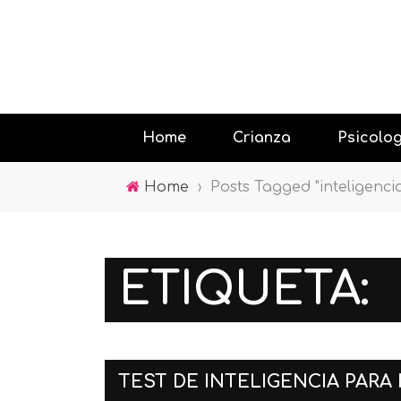
Home
Crianza
Psicolo
Home
›
Posts Tagged "inteligenci
Educando
Jugar con
ETIQUETA:
Psicología
la tecnolo
TEST DE INTELIGENCIA PARA