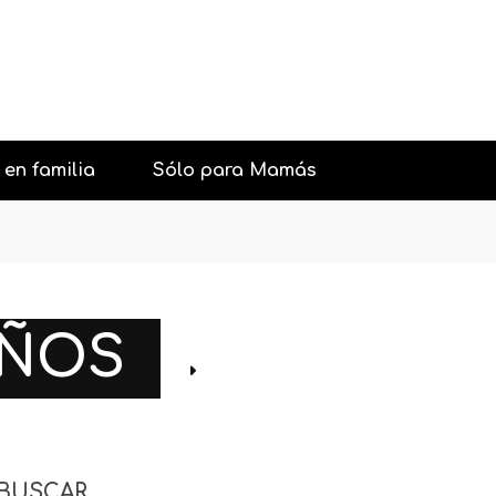
 en familia
Sólo para Mamás
urantes con niños
Belleza
aciones y Fiestas
Psicología general
IÑOS
con niños
Sexología
iones con niños
Pareja
os interesantes
Salud
BUSCAR
Moda