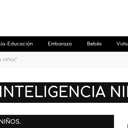
gía-Educación
Embarazo
Bebés
Vida
a niños"
 con Amor
Antes del embarazo
Resta
 niños
Primer trimestre embarazo
Celebr
INTELIGENCIA N
 niños
Segundo trimestre embarazo
Salir 
gía y los niños
Tercer trimestre embarazo
Vacac
Después del embarazo
Event
 NIÑOS.