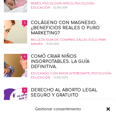
BEBÉS
,
PSICOLOGÍA NIÑOS
,
PSICOLOGÍA-
EDUCACIÓN
02/09/2019
COLÁGENO CON MAGNESIO.
5
¿BENEFICIOS REALES O PURO
MARKETING?
BELLEZA
,
GUIA DE COMPRAS
,
SALUD
,
SÓLO PARA
MAMÁS
19/01/2016
COMÓ CRIAR NIÑOS
4
INSORPOTABLES. LA GUÍA
DEFINITIVA.
EDUCANDO CON AMOR
,
INTERESANTE
,
PSICOLOGÍA-
EDUCACIÓN
12/02/2015
DERECHO AL ABORTO LEGAL
4
SEGURO Y GRATUITO
EMBARAZO
,
PRIMER TRIMESTRE EMBARAZO
,
SALUD
,
SÓLO PARA MAMÁS
21/11/2014
Gestionar consentimiento