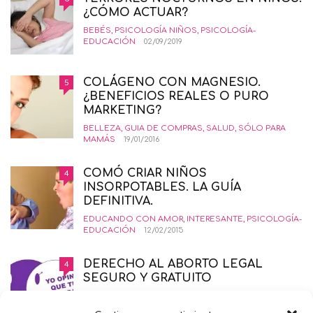
¿CÓMO ACTUAR?
BEBÉS
,
PSICOLOGÍA NIÑOS
,
PSICOLOGÍA-
EDUCACIÓN
02/09/2019
COLÁGENO CON MAGNESIO.
5
¿BENEFICIOS REALES O PURO
MARKETING?
BELLEZA
,
GUIA DE COMPRAS
,
SALUD
,
SÓLO PARA
MAMÁS
19/01/2016
COMÓ CRIAR NIÑOS
4
INSORPOTABLES. LA GUÍA
DEFINITIVA.
EDUCANDO CON AMOR
,
INTERESANTE
,
PSICOLOGÍA-
EDUCACIÓN
12/02/2015
DERECHO AL ABORTO LEGAL
4
SEGURO Y GRATUITO
EMBARAZO
,
PRIMER TRIMESTRE EMBARAZO
,
SALUD
,
SÓLO PARA MAMÁS
21/11/2014