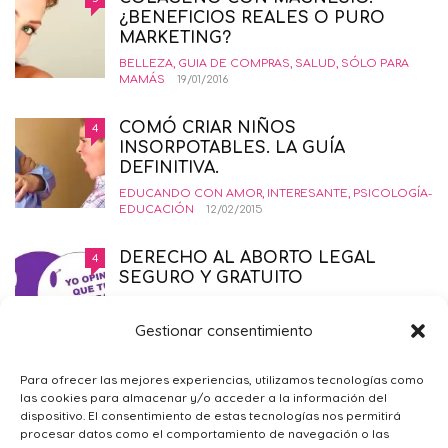
¿BENEFICIOS REALES O PURO
MARKETING?
BELLEZA
,
GUIA DE COMPRAS
,
SALUD
,
SÓLO PARA
MAMÁS
19/01/2016
COMÓ CRIAR NIÑOS
4
INSORPOTABLES. LA GUÍA
DEFINITIVA.
EDUCANDO CON AMOR
,
INTERESANTE
,
PSICOLOGÍA-
EDUCACIÓN
12/02/2015
DERECHO AL ABORTO LEGAL
4
SEGURO Y GRATUITO
EMBARAZO
,
PRIMER TRIMESTRE EMBARAZO
,
SALUD
,
SÓLO PARA MAMÁS
21/11/2014
Gestionar consentimiento
¿POR QUÉ ME SIENTO TRISTE?
4
Para ofrecer las mejores experiencias, utilizamos tecnologías como
las cookies para almacenar y/o acceder a la información del
PSICOLOGÍA GENERAL
,
SÓLO PARA
dispositivo. El consentimiento de estas tecnologías nos permitirá
MAMÁS
09/02/2016
procesar datos como el comportamiento de navegación o las