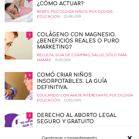
¿CÓMO ACTUAR?
BEBÉS
,
PSICOLOGÍA NIÑOS
,
PSICOLOGÍA-
EDUCACIÓN
02/09/2019
COLÁGENO CON MAGNESIO.
5
¿BENEFICIOS REALES O PURO
MARKETING?
BELLEZA
,
GUIA DE COMPRAS
,
SALUD
,
SÓLO PARA
MAMÁS
19/01/2016
COMÓ CRIAR NIÑOS
4
INSORPOTABLES. LA GUÍA
DEFINITIVA.
EDUCANDO CON AMOR
,
INTERESANTE
,
PSICOLOGÍA-
EDUCACIÓN
12/02/2015
DERECHO AL ABORTO LEGAL
4
SEGURO Y GRATUITO
EMBARAZO
,
PRIMER TRIMESTRE EMBARAZO
,
SALUD
,
SÓLO PARA MAMÁS
21/11/2014
Gestionar consentimiento