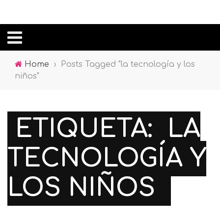
Home
›
Posts Tagged "la tecnología y los
niños"
ETIQUETA:
LA
TECNOLOGÍA Y
LOS NIÑOS