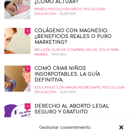
¿CÓMO ACTUAR?
BEBÉS
,
PSICOLOGÍA NIÑOS
,
PSICOLOGÍA-
EDUCACIÓN
02/09/2019
COLÁGENO CON MAGNESIO.
5
¿BENEFICIOS REALES O PURO
MARKETING?
BELLEZA
,
GUIA DE COMPRAS
,
SALUD
,
SÓLO PARA
MAMÁS
19/01/2016
COMÓ CRIAR NIÑOS
4
INSORPOTABLES. LA GUÍA
DEFINITIVA.
EDUCANDO CON AMOR
,
INTERESANTE
,
PSICOLOGÍA-
EDUCACIÓN
12/02/2015
DERECHO AL ABORTO LEGAL
4
SEGURO Y GRATUITO
EMBARAZO
,
PRIMER TRIMESTRE EMBARAZO
,
SALUD
,
SÓLO PARA MAMÁS
21/11/2014
Gestionar consentimiento