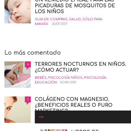
UN REMEDIO EFICAZ PARA LAS
PICADURAS DE MOSQUITOS DE
LOS NIÑOS
GUIA DE COMPRAS
,
SALUD
,
SÓLO PARA
MAMÁS
20/07/2017
Lo más comentado
TERRORES NOCTURNOS EN NIÑOS.
6
¿CÓMO ACTUAR?
BEBÉS
,
PSICOLOGÍA NIÑOS
,
PSICOLOGÍA-
EDUCACIÓN
02/09/2019
COLÁGENO CON MAGNESIO.
5
¿BENEFICIOS REALES O PURO
MARKETING?
BELLEZA
,
GUIA DE COMPRAS
,
SALUD
,
SÓLO PARA
MAMÁS
19/01/2016