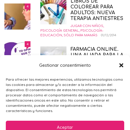
LIBROS DE
COMÓ CRIAR NIÑOS
4
COLOREAR PARA
INSORPOTABLES. LA GUÍA
ADULTOS: NUEVA
DEFINITIVA.
TERAPIA ANTIESTRES
EDUCANDO CON AMOR
,
INTERESANTE
,
PSICOLOGÍA-
JUGAR CON NIÑOS
,
EDUCACIÓN
12/02/2015
PSICOLOGÍA GENERAL
,
PSICOLOGÍA-
EDUCACIÓN
,
SÓLO PARA MAMÁS
01/12/2014
DERECHO AL ABORTO LEGAL
4
FARMACIA ONLINE.
SEGURO Y GRATUITO
UNA ALIADA PARA LA
EMBARAZO
,
PRIMER TRIMESTRE EMBARAZO
,
SALUD
,
ALIMENTACIÓN DE
SÓLO PARA MAMÁS
21/11/2014
Gestionar consentimiento
TU BEBÉ
GUIA DE COMPRAS
26/11/2019
¿POR QUÉ ME SIENTO TRISTE?
4
Para ofrecer las mejores experiencias, utilizamos tecnologías como
las cookies para almacenar y/o acceder a la información del
PSICOLOGÍA GENERAL
,
SÓLO PARA
5 CONSEJOS DE
dispositivo. El consentimiento de estas tecnologías nos permitirá
MAMÁS
09/02/2016
TIENDA DE ROPA
procesar datos como el comportamiento de navegación o las
BEBÉ PARA SUPERAR
identificaciones únicas en este sitio. No consentir o retirar el
LA VUELTA AL COLE
consentimiento, puede afectar negativamente a ciertas
características y funciones.
CRIANZA
,
GUIA DE
COMPRAS
14/09/2017
Aceptar