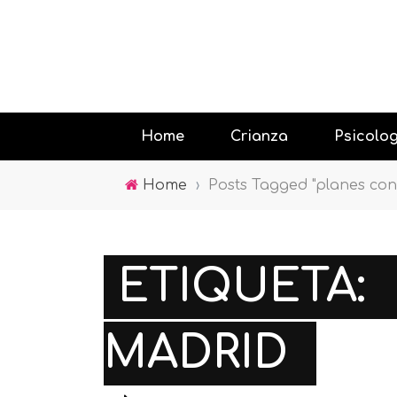
Home
Crianza
Psicolo
Home
›
Posts Tagged "planes con
Educando
Jugar con
ETIQUETA:
Psicología
la tecnolo
MADRID