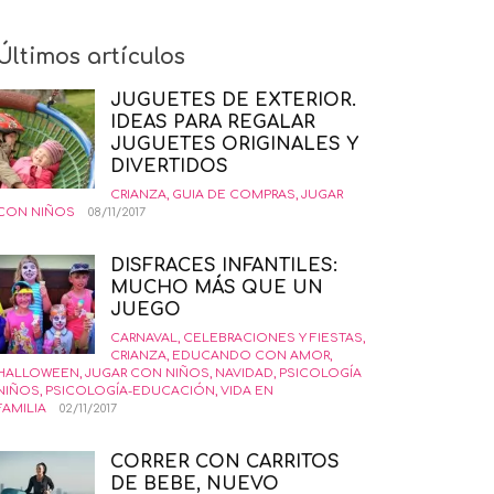
Últimos artículos
JUGUETES DE EXTERIOR.
IDEAS PARA REGALAR
JUGUETES ORIGINALES Y
DIVERTIDOS
CRIANZA
,
GUIA DE COMPRAS
,
JUGAR
CON NIÑOS
08/11/2017
DISFRACES INFANTILES:
MUCHO MÁS QUE UN
JUEGO
CARNAVAL
,
CELEBRACIONES Y FIESTAS
,
CRIANZA
,
EDUCANDO CON AMOR
,
HALLOWEEN
,
JUGAR CON NIÑOS
,
NAVIDAD
,
PSICOLOGÍA
NIÑOS
,
PSICOLOGÍA-EDUCACIÓN
,
VIDA EN
FAMILIA
02/11/2017
CORRER CON CARRITOS
DE BEBE, NUEVO