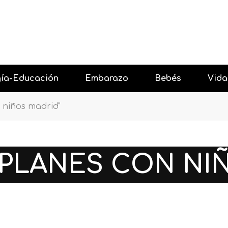
gía-Educación
Embarazo
Bebés
Vida
 niños madrid"
 con Amor
Antes del embarazo
Resta
 niños
Primer trimestre embarazo
Celebr
PLANES CON NI
 niños
Segundo trimestre embarazo
Salir 
gía y los niños
Tercer trimestre embarazo
Vacac
Después del embarazo
Event