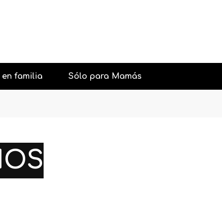
 en familia
Sólo para Mamás
urantes con niños
Belleza
aciones y Fiestas
Psicología general
ÑOS
con niños
Sexología
iones con niños
Pareja
os interesantes
Salud
Moda