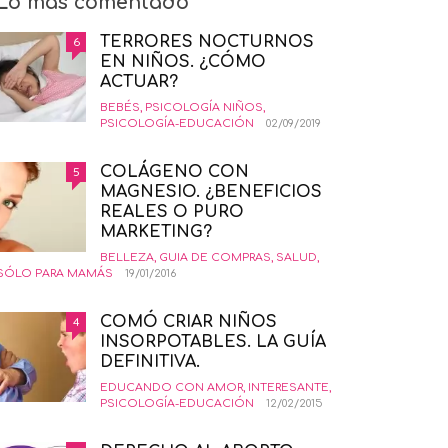
Lo más comentado
TERRORES NOCTURNOS
6
EN NIÑOS. ¿CÓMO
ACTUAR?
BEBÉS
,
PSICOLOGÍA NIÑOS
,
PSICOLOGÍA-EDUCACIÓN
02/09/2019
COLÁGENO CON
5
MAGNESIO. ¿BENEFICIOS
REALES O PURO
MARKETING?
BELLEZA
,
GUIA DE COMPRAS
,
SALUD
,
SÓLO PARA MAMÁS
19/01/2016
COMÓ CRIAR NIÑOS
4
INSORPOTABLES. LA GUÍA
DEFINITIVA.
EDUCANDO CON AMOR
,
INTERESANTE
,
PSICOLOGÍA-EDUCACIÓN
12/02/2015