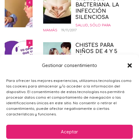
COMÓ CRIAR NIÑOS
4
BACTERIANA. LA
INSORPOTABLES. LA GUÍA
INFECCIÓN
DEFINITIVA.
SILENCIOSA
EDUCANDO CON AMOR
,
INTERESANTE
,
PSICOLOGÍA-
SALUD
,
SÓLO PARA
EDUCACIÓN
12/02/2015
MAMÁS
19/11/2017
DERECHO AL ABORTO LEGAL
4
CHISTES PARA
SEGURO Y GRATUITO
NIÑOS DE 4 Y 5
EMBARAZO
,
PRIMER TRIMESTRE EMBARAZO
,
SALUD
,
AÑOS
SÓLO PARA MAMÁS
21/11/2014
Gestionar consentimiento
JUGAR CON NIÑOS
28/06/2020
¿POR QUÉ ME SIENTO TRISTE?
4
Para ofrecer las mejores experiencias, utilizamos tecnologías como
CONCILIACIÓN
las cookies para almacenar y/o acceder a la información del
PSICOLOGÍA GENERAL
,
SÓLO PARA
FAMILIAR, UN
dispositivo. El consentimiento de estas tecnologías nos permitirá
MAMÁS
09/02/2016
DERECHO AL QUE
procesar datos como el comportamiento de navegación o las
NO DEBEMOS
identificaciones únicas en este sitio. No consentir o retirar el
RENUNCIAR
consentimiento, puede afectar negativamente a ciertas
características y funciones.
VIDA LABORAL
01/04/2016
NUEVO MATERIAL
Aceptar
DE TRABAJO