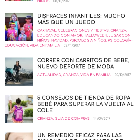
NIÑOS
08/11/2017
DISFRACES INFANTILES: MUCHO
MÁS QUE UN JUEGO
CARNAVAL
,
CELEBRACIONES Y FIESTAS
,
CRIANZA
,
EDUCANDO CON AMOR
,
HALLOWEEN
,
JUGAR CON
NIÑOS
,
NAVIDAD
,
PSICOLOGÍA NIÑOS
,
PSICOLOGÍA-
EDUCACIÓN
,
VIDA EN FAMILIA
02/11/2017
CORRER CON CARRITOS DE BEBE,
NUEVO DEPORTE DE MODA
ACTUALIDAD
,
CRIANZA
,
VIDA EN FAMILIA
20/10/2017
5 CONSEJOS DE TIENDA DE ROPA
BEBÉ PARA SUPERAR LA VUELTA AL
COLE
CRIANZA
,
GUIA DE COMPRAS
14/09/2017
UN REMEDIO EFICAZ PARA LAS