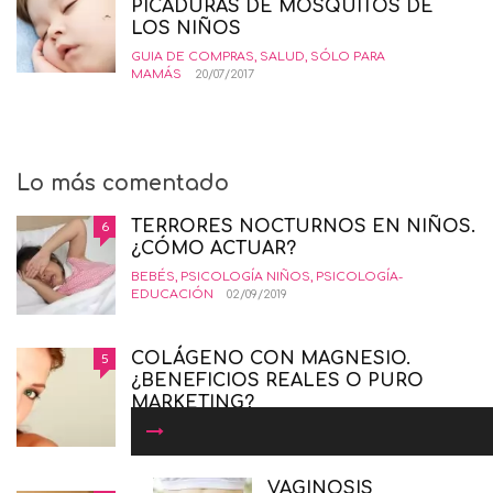
PICADURAS DE MOSQUITOS DE
LOS NIÑOS
GUIA DE COMPRAS
,
SALUD
,
SÓLO PARA
MAMÁS
20/07/2017
Lo más comentado
TERRORES NOCTURNOS EN NIÑOS.
6
¿CÓMO ACTUAR?
BEBÉS
,
PSICOLOGÍA NIÑOS
,
PSICOLOGÍA-
EDUCACIÓN
02/09/2019
COLÁGENO CON MAGNESIO.
5
¿BENEFICIOS REALES O PURO
MARKETING?
BELLEZA
,
GUIA DE COMPRAS
,
SALUD
,
SÓLO PARA
MAMÁS
19/01/2016
VAGINOSIS