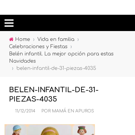
Home
›
Vida en familia
›
Celebraciones y Fiestas
›
Belén infantil. La mejor opción para estas
Navidades
›
belen-infantil-de-31-piezas-4035
BELEN-INFANTIL-DE-31-
PIEZAS-4035
11/12/2014
POR
MAMÁ EN APUROS