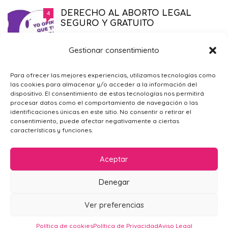
DERECHO AL ABORTO LEGAL
4
SEGURO Y GRATUITO
EMBARAZO
,
PRIMER TRIMESTRE EMBARAZO
,
SALUD
,
SÓLO PARA MAMÁS
21/11/2014
Gestionar consentimiento
¿POR QUÉ ME SIENTO TRISTE?
4
Para ofrecer las mejores experiencias, utilizamos tecnologías como
las cookies para almacenar y/o acceder a la información del
PSICOLOGÍA GENERAL
,
SÓLO PARA
dispositivo. El consentimiento de estas tecnologías nos permitirá
MAMÁS
09/02/2016
procesar datos como el comportamiento de navegación o las
identificaciones únicas en este sitio. No consentir o retirar el
consentimiento, puede afectar negativamente a ciertas
características y funciones.
Aceptar
Denegar
AVISO LEGAL
POLÍTICA DE PRIVACIDAD
CONTACTO
Ver preferencias
POLÍTICA DE COOKIES (UE)
Mamá en Apuros 2024
Política de cookies
Política de Privacidad
Aviso Legal