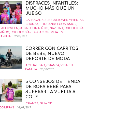
DISFRACES INFANTILES:
MUCHO MÁS QUE UN
JUEGO
CARNAVAL
,
CELEBRACIONES Y FIESTAS
,
CRIANZA
,
EDUCANDO CON AMOR
,
HALLOWEEN
,
JUGAR CON NIÑOS
,
NAVIDAD
,
PSICOLOGÍA
NIÑOS
,
PSICOLOGÍA-EDUCACIÓN
,
VIDA EN
FAMILIA
02/11/2017
CORRER CON CARRITOS
DE BEBE, NUEVO
DEPORTE DE MODA
ACTUALIDAD
,
CRIANZA
,
VIDA EN
FAMILIA
20/10/2017
5 CONSEJOS DE TIENDA
DE ROPA BEBÉ PARA
SUPERAR LA VUELTA AL
COLE
CRIANZA
,
GUIA DE
COMPRAS
14/09/2017