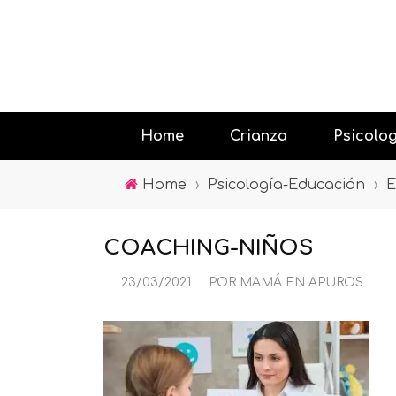
Home
Crianza
Psicolo
Home
›
Psicología-Educación
›
E
Educando
COACHING-NIÑOS
Jugar con
23/03/2021
POR
MAMÁ EN APUROS
Psicología
la tecnolo