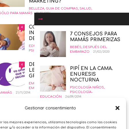
MARKETING?
BELLEZA
,
GUIA DE COMPRAS
,
SALUD
,
SÓLO PARA MAMÁS
19/01/2016
COMÓ CRIAR NIÑOS
4
INSORPOTABLES. LA GUÍA
7 CONSEJOS PARA
DEFINITIVA.
MAMÁS PRIMERIZAS
EDUCANDO CON AMOR
,
INTERESANTE
,
BEBÉS
,
DESPUÉS DEL
PSICOLOGÍA-EDUCACIÓN
12/02/2015
EMBARAZO
21/02/2020
DERECHO AL ABORTO
4
PIPÍ EN LA CAMA.
LEGAL SEGURO Y
ENURESIS
GRATUITO
NOCTURNA
EMBARAZO
,
PRIMER TRIMESTRE
PSICOLOGÍA NIÑOS
,
EMBARAZO
,
SALUD
,
SÓLO PARA
PSICOLOGÍA-
MAMÁS
21/11/2014
EDUCACIÓN
26/09/2014
¿POR QUÉ ME SIENTO
4
Gestionar consentimiento
PICNIC NOCTURNO
TRISTE?
PARA LAS NOCHES
PSICOLOGÍA GENERAL
,
SÓLO PARA
DE VERANO
r las mejores experiencias, utilizamos tecnologías como las cookies
MAMÁS
09/02/2016
nar y/o acceder a la información del dispositivo. El consentimiento