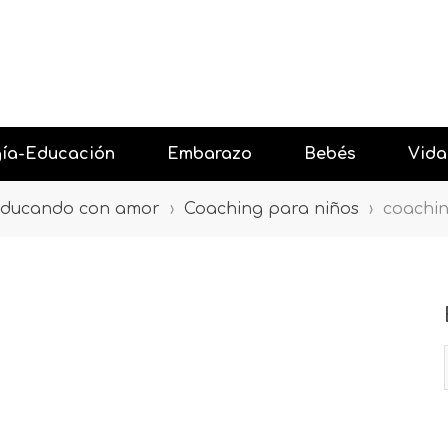
gía-Educación
Embarazo
Bebés
Vida
ducando con amor
›
Coaching para niños
›
coachin
 con Amor
Antes del embarazo
Resta
 niños
Primer trimestre embarazo
Celebr
 niños
Segundo trimestre embarazo
Salir 
gía y los niños
Tercer trimestre embarazo
Vacac
Después del embarazo
Event