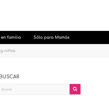
 en familia
Sólo para Mamás
g-niños
urantes con niños
Belleza
aciones y Fiestas
Psicología general
BUSCAR
con niños
Sexología
iones con niños
Pareja
os interesantes
Salud
Moda