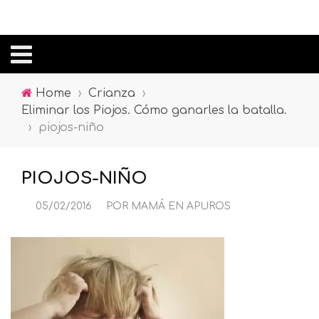
Home
›
Crianza
›
Eliminar los Piojos. Cómo ganarles la batalla.
›
piojos-niño
PIOJOS-NIÑO
05/02/2016
POR
MAMÁ EN APUROS