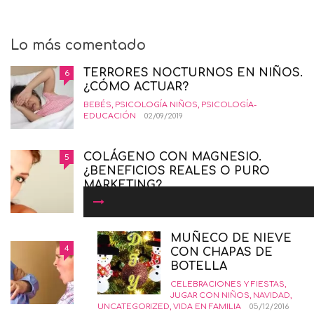
Lo más comentado
TERRORES NOCTURNOS EN NIÑOS.
6
¿CÓMO ACTUAR?
BEBÉS
,
PSICOLOGÍA NIÑOS
,
PSICOLOGÍA-
EDUCACIÓN
02/09/2019
COLÁGENO CON MAGNESIO.
5
¿BENEFICIOS REALES O PURO
MARKETING?
BELLEZA
,
GUIA DE COMPRAS
,
SALUD
,
SÓLO PARA
MAMÁS
19/01/2016
MUÑECO DE NIEVE
COMÓ CRIAR NIÑOS
4
CON CHAPAS DE
INSORPOTABLES. LA GUÍA
BOTELLA
DEFINITIVA.
CELEBRACIONES Y FIESTAS
,
EDUCANDO CON AMOR
,
INTERESANTE
,
PSICOLOGÍA-
JUGAR CON NIÑOS
,
NAVIDAD
,
EDUCACIÓN
12/02/2015
UNCATEGORIZED
,
VIDA EN FAMILIA
05/12/2016