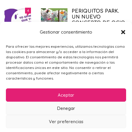
DERECHO AL ABORTO LEGAL
4
PERIQUITOS PARK.
SEGURO Y GRATUITO
UN NUEVO
CONCEPTO DE OCIO
EMBARAZO
,
PRIMER TRIMESTRE EMBARAZO
,
SALUD
,
PARA NIÑOS Y
SÓLO PARA MAMÁS
21/11/2014
Gestionar consentimiento
MAYORES.
SALIR CON NIÑOS
,
VIDA EN FAMILIA
15/11/2014
¿POR QUÉ ME SIENTO TRISTE?
4
Para ofrecer las mejores experiencias, utilizamos tecnologías como
las cookies para almacenar y/o acceder a la información del
PSICOLOGÍA GENERAL
,
SÓLO PARA
ECOGRAFIAS 4D: LA
dispositivo. El consentimiento de estas tecnologías nos permitirá
MAMÁS
09/02/2016
PRIMERA
procesar datos como el comportamiento de navegación o las
identificaciones únicas en este sitio. No consentir o retirar el
FOTOGRAFÍA DE TU
consentimiento, puede afectar negativamente a ciertas
BEBE
características y funciones.
EMBARAZO
,
PRIMER TRIMESTRE
EMBARAZO
,
SEGUNDO TRIMESTRE EMBARAZO
,
TERCER TRIMESTRE EMBARAZO
06/05/2019
Aceptar
JUGUETES EDUCATIVOS. LA
Denegar
MEJOR ALTERNATIVA ESTE
VERANO
AVISO LEGAL
POLÍTICA DE PRIVACIDAD
CONTACTO
Ver preferencias
POLÍTICA DE COOKIES (UE)
GUIA DE COMPRAS
,
JUGAR CON
NIÑOS
29/05/2017
Mamá en Apuros 2024