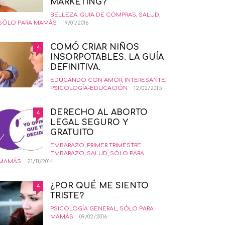
MARKETING?
BELLEZA
,
GUIA DE COMPRAS
,
SALUD
,
SÓLO PARA MAMÁS
19/01/2016
COMÓ CRIAR NIÑOS
4
INSORPOTABLES. LA GUÍA
DEFINITIVA.
EDUCANDO CON AMOR
,
INTERESANTE
,
PSICOLOGÍA-EDUCACIÓN
12/02/2015
DERECHO AL ABORTO
4
LEGAL SEGURO Y
GRATUITO
EMBARAZO
,
PRIMER TRIMESTRE
EMBARAZO
,
SALUD
,
SÓLO PARA
MAMÁS
21/11/2014
¿POR QUÉ ME SIENTO
4
TRISTE?
PSICOLOGÍA GENERAL
,
SÓLO PARA
MAMÁS
09/02/2016