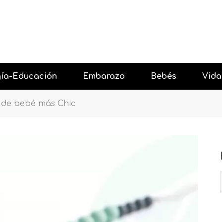
gía-Educación
Embarazo
Bebés
Vida
 de bebé más Chic
 con Amor
Antes del embarazo
Resta
 niños
Primer trimestre embarazo
Celebr
 niños
Segundo trimestre embarazo
Salir 
gía y los niños
Tercer trimestre embarazo
Vacac
Después del embarazo
Event