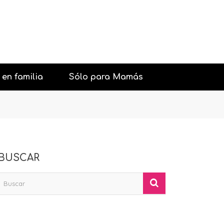
 en familia
Sólo para Mamás
urantes con niños
Belleza
aciones y Fiestas
Psicología general
BUSCAR
con niños
Sexología
iones con niños
Pareja
os interesantes
Salud
Moda