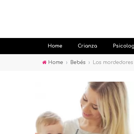
Home
Crianza
Psicolo
Home
›
Bebés
›
Los mordedores
Educando
Jugar con
Psicología
la tecnolo