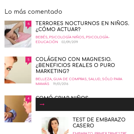
Lo más comentado
TERRORES NOCTURNOS EN NIÑOS.
6
¿CÓMO ACTUAR?
BEBÉS
,
PSICOLOGÍA NIÑOS
,
PSICOLOGÍA-
EDUCACIÓN
02/09/2019
COLÁGENO CON MAGNESIO.
5
¿BENEFICIOS REALES O PURO
MARKETING?
BELLEZA
,
GUIA DE COMPRAS
,
SALUD
,
SÓLO PARA
MAMÁS
19/01/2016
COMÓ CRIAR NIÑOS
4
INSORPOTABLES. LA GUÍA
DEFINITIVA.
EDUCANDO CON AMOR
,
INTERESANTE
,
PSICOLOGÍA-
TEST DE EMBARAZO
EDUCACIÓN
12/02/2015
CASERO
EMBARAZO
,
PRIMER TRIMESTRE