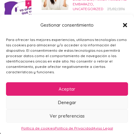
DERECHO AL ABORTO LEGAL
4
EMBARAZO
,
SEGURO Y GRATUITO
UNCATEGORIZED
25/02/2016
EMBARAZO
,
PRIMER TRIMESTRE EMBARAZO
,
SALUD
,
SÓLO PARA MAMÁS
21/11/2014
PAPELERIA DE
Gestionar consentimiento
BAUTIZO. IDEAS
PARA UNA FIESTA
¿POR QUÉ ME SIENTO TRISTE?
4
Para ofrecer las mejores experiencias, utilizamos tecnologías como
PERFECTA.
las cookies para almacenar y/o acceder a la información del
PSICOLOGÍA GENERAL
,
SÓLO PARA
BAUTIZO
27/08/2019
dispositivo. El consentimiento de estas tecnologías nos permitirá
MAMÁS
09/02/2016
procesar datos como el comportamiento de navegación o las
identificaciones únicas en este sitio. No consentir o retirar el
PRIMEROS
consentimiento, puede afectar negativamente a ciertas
SÍNTOMAS DE
características y funciones.
EMBARAZO.
ANTES DEL EMBARAZO
,
Aceptar
EMBARAZO
26/09/2014
Denegar
CÓMO SABER SI
ESTÁS EMBARAZADA
AVISO LEGAL
POLÍTICA DE PRIVACIDAD
CONTACTO
Ver preferencias
EMBARAZO
,
PRIMER TRIMESTRE
POLÍTICA DE COOKIES (UE)
EMBARAZO
25/02/2016
Mamá en Apuros 2024
Política de cookies
Política de Privacidad
Aviso Legal