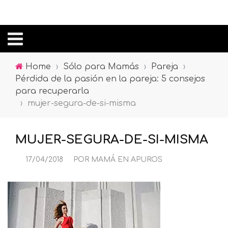
Home
›
Sólo para Mamás
›
Pareja
›
Pérdida de la pasión en la pareja: 5 consejos
para recuperarla
›
mujer-segura-de-si-misma
MUJER-SEGURA-DE-SI-MISMA
17/04/2018
POR
MAMÁ EN APUROS