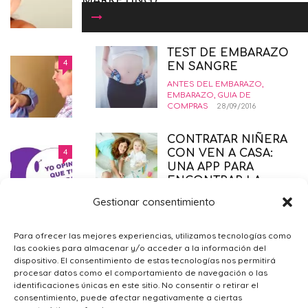
MARKETING?
BELLEZA
,
GUIA DE COMPRAS
,
SALUD
,
SÓLO PARA
MAMÁS
19/01/2016
TEST DE EMBARAZO
COMÓ CRIAR NIÑOS
4
EN SANGRE
INSORPOTABLES. LA GUÍA
ANTES DEL EMBARAZO
,
DEFINITIVA.
EMBARAZO
,
GUIA DE
COMPRAS
28/09/2016
EDUCANDO CON AMOR
,
INTERESANTE
,
PSICOLOGÍA-
EDUCACIÓN
12/02/2015
CONTRATAR NIÑERA
DERECHO AL ABORTO LEGAL
4
CON VEN A CASA:
SEGURO Y GRATUITO
UNA APP PARA
ENCONTRAR LA
EMBARAZO
,
PRIMER TRIMESTRE EMBARAZO
,
SALUD
,
NIÑERA PERFECTA.
SÓLO PARA MAMÁS
21/11/2014
Gestionar consentimiento
CRIANZA
,
PSICOLOGÍA-EDUCACIÓN
15/11/2018
¿POR QUÉ ME SIENTO TRISTE?
4
Para ofrecer las mejores experiencias, utilizamos tecnologías como
OPERACIÓN DE
10
las cookies para almacenar y/o acceder a la información del
PSICOLOGÍA GENERAL
,
SÓLO PARA
PECHO. TODO LO
dispositivo. El consentimiento de estas tecnologías nos permitirá
MAMÁS
09/02/2016
QUE TIENES QUE
procesar datos como el comportamiento de navegación o las
identificaciones únicas en este sitio. No consentir o retirar el
SABER
consentimiento, puede afectar negativamente a ciertas
BELLEZA
,
SALUD
,
SÓLO PARA