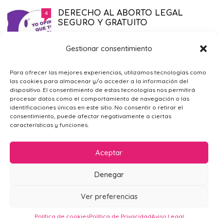
DERECHO AL ABORTO LEGAL
4
SEGURO Y GRATUITO
EMBARAZO
,
PRIMER TRIMESTRE EMBARAZO
,
SALUD
,
SÓLO PARA MAMÁS
21/11/2014
Gestionar consentimiento
¿POR QUÉ ME SIENTO TRISTE?
4
Para ofrecer las mejores experiencias, utilizamos tecnologías como
las cookies para almacenar y/o acceder a la información del
PSICOLOGÍA GENERAL
,
SÓLO PARA
dispositivo. El consentimiento de estas tecnologías nos permitirá
MAMÁS
09/02/2016
procesar datos como el comportamiento de navegación o las
identificaciones únicas en este sitio. No consentir o retirar el
consentimiento, puede afectar negativamente a ciertas
características y funciones.
Aceptar
Denegar
AVISO LEGAL
POLÍTICA DE PRIVACIDAD
CONTACTO
Ver preferencias
POLÍTICA DE COOKIES (UE)
Mamá en Apuros 2024
Política de cookies
Política de Privacidad
Aviso Legal