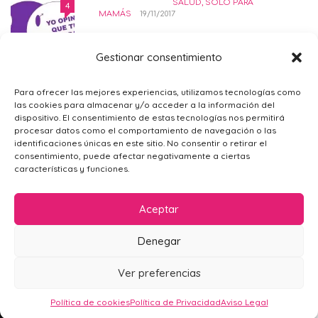
SALUD
,
SÓLO PARA
DERECHO AL ABORTO LEGAL
4
MAMÁS
19/11/2017
SEGURO Y GRATUITO
EMBARAZO
,
PRIMER TRIMESTRE EMBARAZO
,
SALUD
,
NOMBRES DE NIÑOS
SÓLO PARA MAMÁS
21/11/2014
Gestionar consentimiento
ORIGINALES
BEBÉS
,
EMBARAZO
,
TERCER
¿POR QUÉ ME SIENTO TRISTE?
4
Para ofrecer las mejores experiencias, utilizamos tecnologías como
TRIMESTRE
EMBARAZO
08/02/2015
las cookies para almacenar y/o acceder a la información del
PSICOLOGÍA GENERAL
,
SÓLO PARA
dispositivo. El consentimiento de estas tecnologías nos permitirá
MAMÁS
09/02/2016
procesar datos como el comportamiento de navegación o las
¿TAREAS
identificaciones únicas en este sitio. No consentir o retirar el
DOMÉSTICAS O
consentimiento, puede afectar negativamente a ciertas
TIEMPO LIBRE?
características y funciones.
ACTUALIDAD
,
SÓLO PARA
MAMÁS
,
VIDA EN
Aceptar
FAMILIA
26/06/2016
Denegar
EL RATONCITO
PÉREZ EXISTE
AVISO LEGAL
POLÍTICA DE PRIVACIDAD
CONTACTO
Ver preferencias
SALIR CON NIÑOS
,
VIDA EN
POLÍTICA DE COOKIES (UE)
FAMILIA
20/10/2014
Mamá en Apuros 2024
Política de cookies
Política de Privacidad
Aviso Legal