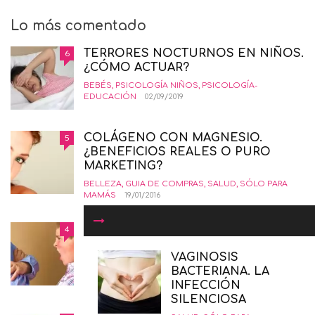
Lo más comentado
TERRORES NOCTURNOS EN NIÑOS.
6
¿CÓMO ACTUAR?
BEBÉS
,
PSICOLOGÍA NIÑOS
,
PSICOLOGÍA-
EDUCACIÓN
02/09/2019
COLÁGENO CON MAGNESIO.
5
¿BENEFICIOS REALES O PURO
MARKETING?
BELLEZA
,
GUIA DE COMPRAS
,
SALUD
,
SÓLO PARA
MAMÁS
19/01/2016
COMÓ CRIAR NIÑOS
4
INSORPOTABLES. LA GUÍA
DEFINITIVA.
VAGINOSIS
BACTERIANA. LA
EDUCANDO CON AMOR
,
INTERESANTE
,
PSICOLOGÍA-
INFECCIÓN
EDUCACIÓN
12/02/2015
SILENCIOSA