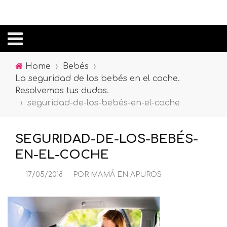
Home
›
Bebés
›
La seguridad de los bebés en el coche.
Resolvemos tus dudas.
›
seguridad-de-los-bebés-en-el-coche
SEGURIDAD-DE-LOS-BEBÉS-
EN-EL-COCHE
17/05/2018
POR
MAMÁ EN APUROS