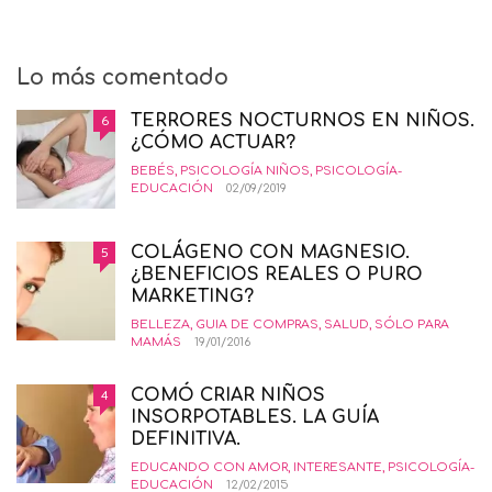
Lo más comentado
TERRORES NOCTURNOS EN NIÑOS.
6
¿CÓMO ACTUAR?
BEBÉS
,
PSICOLOGÍA NIÑOS
,
PSICOLOGÍA-
EDUCACIÓN
02/09/2019
COLÁGENO CON MAGNESIO.
5
¿BENEFICIOS REALES O PURO
MARKETING?
BELLEZA
,
GUIA DE COMPRAS
,
SALUD
,
SÓLO PARA
MAMÁS
19/01/2016
COMÓ CRIAR NIÑOS
4
INSORPOTABLES. LA GUÍA
DEFINITIVA.
EDUCANDO CON AMOR
,
INTERESANTE
,
PSICOLOGÍA-
EDUCACIÓN
12/02/2015