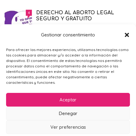
DERECHO AL ABORTO LEGAL
4
SEGURO Y GRATUITO
EMBARAZO
,
PRIMER TRIMESTRE EMBARAZO
,
SALUD
,
SÓLO PARA MAMÁS
21/11/2014
Gestionar consentimiento
¿POR QUÉ ME SIENTO TRISTE?
4
Para ofrecer las mejores experiencias, utilizamos tecnologías como
las cookies para almacenar y/o acceder a la información del
PSICOLOGÍA GENERAL
,
SÓLO PARA
dispositivo. El consentimiento de estas tecnologías nos permitirá
MAMÁS
09/02/2016
procesar datos como el comportamiento de navegación o las
identificaciones únicas en este sitio. No consentir o retirar el
consentimiento, puede afectar negativamente a ciertas
características y funciones.
Aceptar
Denegar
AVISO LEGAL
POLÍTICA DE PRIVACIDAD
CONTACTO
Ver preferencias
POLÍTICA DE COOKIES (UE)