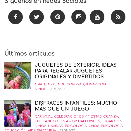
Síguenos en Redes Sociales
Últimos artículos
JUGUETES DE EXTERIOR. IDEAS
PARA REGALAR JUGUETES
ORIGINALES Y DIVERTIDOS
CRIANZA
,
GUIA DE COMPRAS
,
JUGAR CON
NIÑOS
08/11/2017
DISFRACES INFANTILES: MUCHO
MÁS QUE UN JUEGO
CARNAVAL
,
CELEBRACIONES Y FIESTAS
,
CRIANZA
,
EDUCANDO CON AMOR
,
HALLOWEEN
,
JUGAR CON
NIÑOS
,
NAVIDAD
,
PSICOLOGÍA NIÑOS
,
PSICOLOGÍA-
EDUCACIÓN
,
VIDA EN FAMILIA
02/11/2017