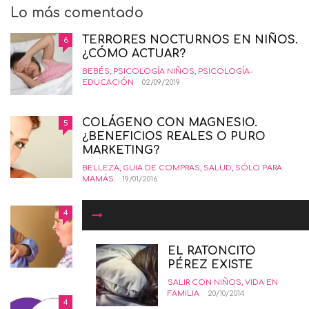
Lo más comentado
TERRORES NOCTURNOS EN NIÑOS.
6
¿CÓMO ACTUAR?
BEBÉS
,
PSICOLOGÍA NIÑOS
,
PSICOLOGÍA-
EDUCACIÓN
02/09/2019
COLÁGENO CON MAGNESIO.
5
¿BENEFICIOS REALES O PURO
MARKETING?
BELLEZA
,
GUIA DE COMPRAS
,
SALUD
,
SÓLO PARA
MAMÁS
19/01/2016
COMÓ CRIAR NIÑOS
4
INSORPOTABLES. LA GUÍA
DEFINITIVA.
EL RATONCITO
EDUCANDO CON AMOR
,
INTERESANTE
,
PSICOLOGÍA-
PÉREZ EXISTE
EDUCACIÓN
12/02/2015
SALIR CON NIÑOS
,
VIDA EN
FAMILIA
20/10/2014
DERECHO AL ABORTO LEGAL
4