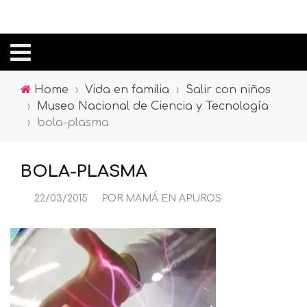
Home
›
Vida en familia
›
Salir con niños
›
Museo Nacional de Ciencia y Tecnología
›
bola-plasma
BOLA-PLASMA
22/03/2015
POR
MAMÁ EN APUROS