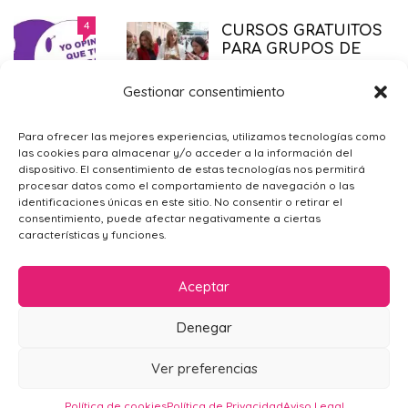
DERECHO AL ABORTO LEGAL
4
CURSOS GRATUITOS
SEGURO Y GRATUITO
PARA GRUPOS DE
MADRES DE
EMBARAZO
,
PRIMER TRIMESTRE EMBARAZO
,
SALUD
,
SÓLO PARA MAMÁS
21/11/2014
WHATSAPP
Gestionar consentimiento
ACTUALIDAD
,
SÓLO PARA
MAMÁS
28/12/2016
¿POR QUÉ ME SIENTO TRISTE?
4
Para ofrecer las mejores experiencias, utilizamos tecnologías como
las cookies para almacenar y/o acceder a la información del
PSICOLOGÍA GENERAL
,
SÓLO PARA
¿TAREAS
dispositivo. El consentimiento de estas tecnologías nos permitirá
MAMÁS
09/02/2016
DOMÉSTICAS O
procesar datos como el comportamiento de navegación o las
identificaciones únicas en este sitio. No consentir o retirar el
TIEMPO LIBRE?
consentimiento, puede afectar negativamente a ciertas
ACTUALIDAD
,
SÓLO PARA
características y funciones.
MAMÁS
,
VIDA EN
FAMILIA
26/06/2016
Aceptar
LACTANCIA MIXTA:
ALGUNOS
Denegar
CONSEJOS PARA
INICIARLA
AVISO LEGAL
POLÍTICA DE PRIVACIDAD
CONTACTO
Ver preferencias
POLÍTICA DE COOKIES (UE)
BEBÉS
,
CRIANZA
,
DESPUÉS DEL
EMBARAZO
09/12/2019
Mamá en Apuros 2024
Política de cookies
Política de Privacidad
Aviso Legal