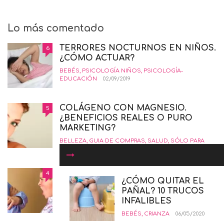
Lo más comentado
TERRORES NOCTURNOS EN NIÑOS.
6
¿CÓMO ACTUAR?
BEBÉS
,
PSICOLOGÍA NIÑOS
,
PSICOLOGÍA-
EDUCACIÓN
02/09/2019
COLÁGENO CON MAGNESIO.
5
¿BENEFICIOS REALES O PURO
MARKETING?
BELLEZA
,
GUIA DE COMPRAS
,
SALUD
,
SÓLO PARA
MAMÁS
19/01/2016
COMÓ CRIAR NIÑOS
4
¿CÓMO QUITAR EL
INSORPOTABLES. LA GUÍA
PAÑAL? 10 TRUCOS
DEFINITIVA.
INFALIBLES
EDUCANDO CON AMOR
,
INTERESANTE
,
PSICOLOGÍA-
BEBÉS
,
CRIANZA
06/05/2020
EDUCACIÓN
12/02/2015