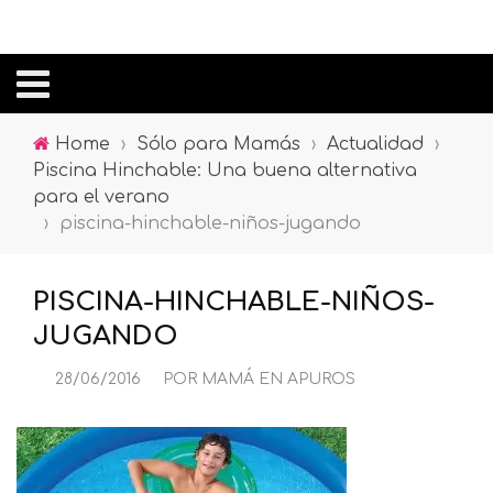
Home
›
Sólo para Mamás
›
Actualidad
›
Piscina Hinchable: Una buena alternativa
para el verano
›
piscina-hinchable-niños-jugando
PISCINA-HINCHABLE-NIÑOS-
JUGANDO
28/06/2016
POR
MAMÁ EN APUROS