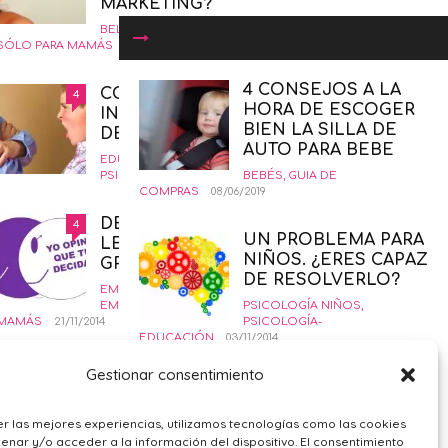
MARKETING?
BELLEZA
,
GUIA DE COMPRAS
,
SALUD
,
SÓLO PARA MAMÁS
19/01/2016
4 CONSEJOS A LA
COMÓ CRIAR NIÑOS
4
HORA DE ESCOGER
INSORPOTABLES. LA GUÍA
BIEN LA SILLA DE
DEFINITIVA.
AUTO PARA BEBE
EDUCANDO CON AMOR
,
INTERESANTE
,
PSICOLOGÍA-EDUCACIÓN
BEBÉS
12/02/2015
,
GUIA DE
COMPRAS
08/06/2019
DERECHO AL ABORTO
4
UN PROBLEMA PARA
LEGAL SEGURO Y
NIÑOS. ¿ERES CAPAZ
GRATUITO
DE RESOLVERLO?
EMBARAZO
,
PRIMER TRIMESTRE
EMBARAZO
,
SALUD
,
SÓLO PARA
PSICOLOGÍA NIÑOS
,
MAMÁS
21/11/2014
PSICOLOGÍA-
EDUCACIÓN
03/11/2014
¿POR QUÉ ME SIENTO
4
Gestionar consentimiento
PEQUE
TRISTE?
OCURRENCIAS:
PSICOLOGÍA GENERAL
,
SÓLO PARA
r las mejores experiencias, utilizamos tecnologías como las cookies
LECCIÓN DE
MAMÁS
09/02/2016
nar y/o acceder a la información del dispositivo. El consentimiento
ANATOMÍA