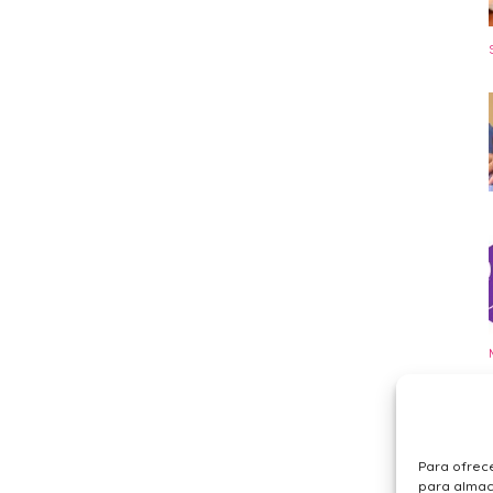
Para ofrece
para almace