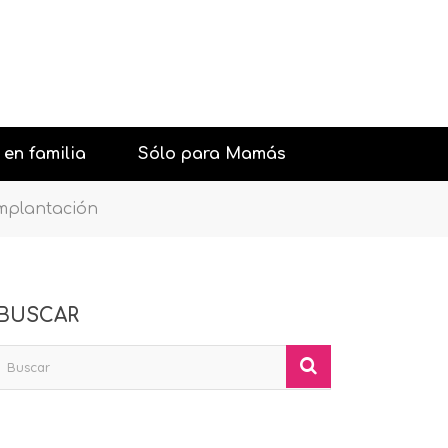
 en familia
Sólo para Mamás
mplantación
urantes con niños
Belleza
aciones y Fiestas
Psicología general
BUSCAR
con niños
Sexología
iones con niños
Pareja
os interesantes
Salud
Moda