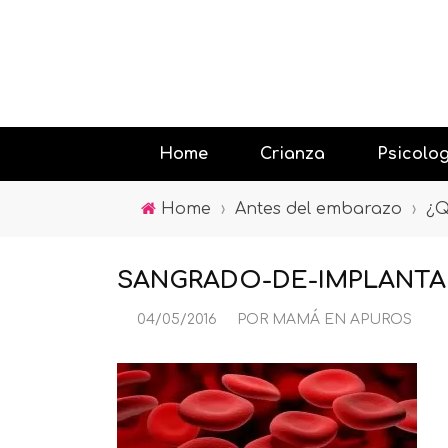
Home
Crianza
Psicolo
Home
›
Antes del embarazo
›
¿Q
Educando
SANGRADO-DE-IMPLANTA
Jugar con
04/05/2016
POR
MAMÁ EN APUROS
Psicología
la tecnolo