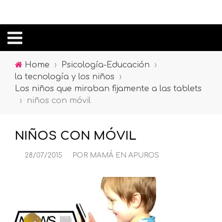
Home
›
Psicología-Educación
›
la tecnología y los niños
›
Los niños que miraban fijamente a las tablets
›
niños con móvil
NIÑOS CON MÓVIL
28/07/2015
POR
MAMÁ EN APUROS