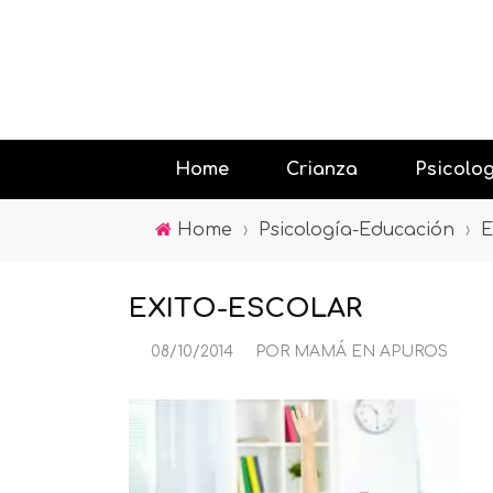
Home
Crianza
Psicolo
Home
›
Psicología-Educación
›
E
Educando
EXITO-ESCOLAR
Jugar con
08/10/2014
POR
MAMÁ EN APUROS
Psicología
la tecnolo