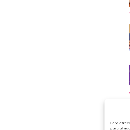
Para ofrece
para almace