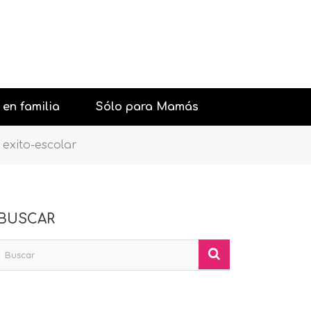
 en familia
Sólo para Mamás
exito-escolar
urantes con niños
Belleza
aciones y Fiestas
Psicología general
BUSCAR
con niños
Sexología
iones con niños
Pareja
os interesantes
Salud
Moda