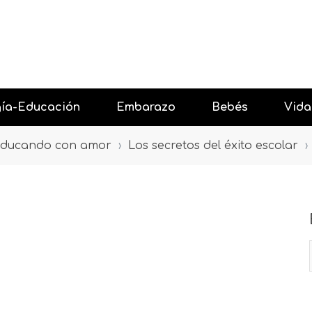
gía-Educación
Embarazo
Bebés
Vida
ducando con amor
›
Los secretos del éxito escolar
›
 con Amor
Antes del embarazo
Resta
 niños
Primer trimestre embarazo
Celebr
 niños
Segundo trimestre embarazo
Salir 
gía y los niños
Tercer trimestre embarazo
Vacac
Después del embarazo
Event