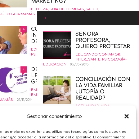
MARKETING?
BELLEZA
,
GUIA DE COMPRAS
,
SALUD
,
SÓLO PARA MAMÁS
19/01/2016
COMÓ CRIAR NIÑOS
4
SEÑORA
INSORPOTABLES. LA GUÍA
PROFESORA,
DEFINITIVA.
QUIERO PROTESTAR
EDUCANDO CON AMOR
,
INTERESANTE
,
PSICOLOGÍA-EDUCACIÓN
EDUCANDO CON AMOR
12/02/2015
,
INTERESANTE
,
PSICOLOGÍA-
EDUCACIÓN
05/05/2015
DERECHO AL ABORTO
4
LEGAL SEGURO Y
CONCILIACIÓN CON
GRATUITO
LA VIDA FAMILIAR
EMBARAZO
,
PRIMER TRIMESTRE
¿UTOPÍA O
EMBARAZO
,
SALUD
,
SÓLO PARA
REALIDAD?
MAMÁS
21/11/2014
ACTUALIDAD
,
VIDA
LABORAL
13/01/2016
¿POR QUÉ ME SIENTO
4
Gestionar consentimiento
TRISTE?
MEJORES SILLAS DE
PSICOLOGÍA GENERAL
,
SÓLO PARA
r las mejores experiencias, utilizamos tecnologías como las cookies
PASEO 2021 DE BABY
MAMÁS
09/02/2016
nar y/o acceder a la información del dispositivo. El consentimiento
MONSTERS