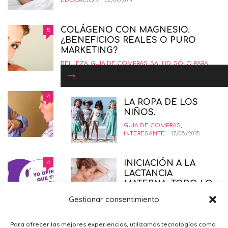
EDUCACIÓN
02/09/2019
COLÁGENO CON MAGNESIO.
5
¿BENEFICIOS REALES O PURO
MARKETING?
BELLEZA
,
GUIA DE COMPRAS
,
SALUD
,
SÓLO PARA
MAMÁS
19/01/2016
COMÓ CRIAR NIÑOS
4
LA ROPA DE LOS
INSORPOTABLES. LA GUÍA
NIÑOS.
DEFINITIVA.
GUIA DE COMPRAS
,
EDUCANDO CON AMOR
,
INTERESANTE
,
PSICOLOGÍA-
INTERESANTE
17/05/2015
EDUCACIÓN
12/02/2015
DERECHO AL ABORTO LEGAL
4
INICIACIÓN A LA
SEGURO Y GRATUITO
LACTANCIA
MATERNA. TODO LO
EMBARAZO
,
PRIMER TRIMESTRE EMBARAZO
,
SALUD
,
QUE DEBES SABER.
SÓLO PARA MAMÁS
21/11/2014
Gestionar consentimiento
CRIANZA
,
DESPUÉS DEL
EMBARAZO
16/04/2020
¿POR QUÉ ME SIENTO TRISTE?
4
Para ofrecer las mejores experiencias, utilizamos tecnologías como