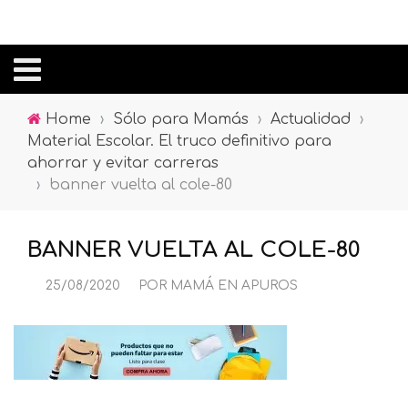
Home
›
Sólo para Mamás
›
Actualidad
›
Material Escolar. El truco definitivo para
ahorrar y evitar carreras
›
banner vuelta al cole-80
BANNER VUELTA AL COLE-80
25/08/2020
POR
MAMÁ EN APUROS