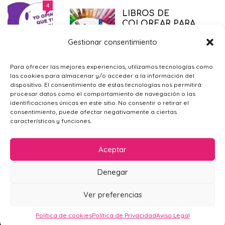
DERECHO AL ABORTO LEGAL
4
LIBROS DE
SEGURO Y GRATUITO
COLOREAR PARA
EMBARAZO
,
PRIMER TRIMESTRE EMBARAZO
,
SALUD
,
ADULTOS: NUEVA
SÓLO PARA MAMÁS
21/11/2014
Gestionar consentimiento
TERAPIA ANTIESTRES
JUGAR CON NIÑOS
,
PSICOLOGÍA GENERAL
,
PSICOLOGÍA-
¿POR QUÉ ME SIENTO TRISTE?
4
Para ofrecer las mejores experiencias, utilizamos tecnologías como
EDUCACIÓN
,
SÓLO PARA MAMÁS
01/12/2014
las cookies para almacenar y/o acceder a la información del
PSICOLOGÍA GENERAL
,
SÓLO PARA
dispositivo. El consentimiento de estas tecnologías nos permitirá
MAMÁS
09/02/2016
procesar datos como el comportamiento de navegación o las
VAGINOSIS
identificaciones únicas en este sitio. No consentir o retirar el
BACTERIANA. LA
consentimiento, puede afectar negativamente a ciertas
INFECCIÓN
características y funciones.
SILENCIOSA
SALUD
,
SÓLO PARA
Aceptar
MAMÁS
19/11/2017
Denegar
ESTUDIAR EN EL
EXTRANJERO
AVISO LEGAL
POLÍTICA DE PRIVACIDAD
CONTACTO
Ver preferencias
PSICOLOGÍA-
POLÍTICA DE COOKIES (UE)
EDUCACIÓN
27/03/2017
Mamá en Apuros 2024
Política de cookies
Política de Privacidad
Aviso Legal