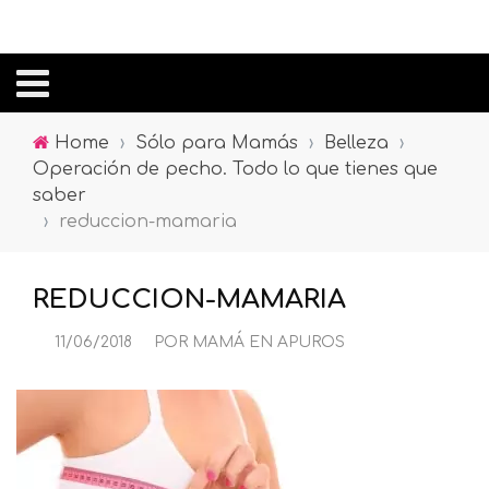
Home
›
Sólo para Mamás
›
Belleza
›
Operación de pecho. Todo lo que tienes que
saber
›
reduccion-mamaria
REDUCCION-MAMARIA
11/06/2018
POR
MAMÁ EN APUROS