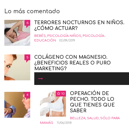
Lo más comentado
TERRORES NOCTURNOS EN NIÑOS.
6
¿CÓMO ACTUAR?
BEBÉS
,
PSICOLOGÍA NIÑOS
,
PSICOLOGÍA-
EDUCACIÓN
02/09/2019
COLÁGENO CON MAGNESIO.
5
¿BENEFICIOS REALES O PURO
MARKETING?
BELLEZA
,
GUIA DE COMPRAS
,
SALUD
,
SÓLO PARA
MAMÁS
19/01/2016
OPERACIÓN DE
10
COMÓ CRIAR NIÑOS
4
PECHO. TODO LO
INSORPOTABLES. LA GUÍA
QUE TIENES QUE
DEFINITIVA.
SABER
EDUCANDO CON AMOR
,
INTERESANTE
,
PSICOLOGÍA-
BELLEZA
,
SALUD
,
SÓLO PARA
EDUCACIÓN
12/02/2015
MAMÁS
11/06/2018