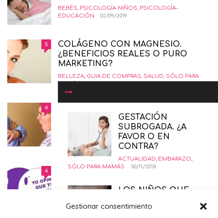
BEBÉS
,
PSICOLOGÍA NIÑOS
,
PSICOLOGÍA-
EDUCACIÓN
02/09/2019
COLÁGENO CON MAGNESIO.
5
¿BENEFICIOS REALES O PURO
MARKETING?
BELLEZA
,
GUIA DE COMPRAS
,
SALUD
,
SÓLO PARA
MAMÁS
19/01/2016
COMÓ CRIAR NIÑOS
4
INSORPOTABLES. LA GUÍA
GESTACIÓN
DEFINITIVA.
SUBROGADA. ¿A
FAVOR O EN
EDUCANDO CON AMOR
,
INTERESANTE
,
PSICOLOGÍA-
CONTRA?
EDUCACIÓN
12/02/2015
ACTUALIDAD
,
EMBARAZO
,
SÓLO PARA MAMÁS
30/11/2018
DERECHO AL ABORTO LEGAL
4
SEGURO Y GRATUITO
LOS NIÑOS QUE
EMBARAZO
,
PRIMER TRIMESTRE EMBARAZO
,
SALUD
,
MIRABAN FIJAMENTE
SÓLO PARA MAMÁS
21/11/2014
Gestionar consentimiento
A LAS TABLETS