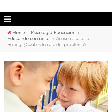
Home
›
Psicología-Educación
›
Educando con amor
›
Acoso escolar o
Bulling: ¿Cuál es la raíz del problema?